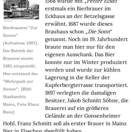
1568 wurde mit „
Petter Eckel“
erstmals ein Bierbrauer im
Eckhaus an der Betzelsgasse
erwähnt. 1687 wurde dieses
Bierbrauerei "Zur
Brauhaus schon „
Die Sonn
“
Sonne"
genannt. Noch im 19. Jahrhundert
(Aufnahme 1987).
braute man hier nur für den
Der Betrieb der
eigenen Ausschank. Das Bier
Brauerei wurde
konnte nur im Winter produziert
1991 eingestellt.
werden und wurde zur kühlen
Hier entstand der
Lagerung in die Keller der
"Wohnpark zur
Kupferbergterrasse transportiert.
Sonne".
[Bild:
1897 verlegten die damaligen
Stadtarchiv
Besitzer, Jakob Schmitt Söhne, die
Mainz, Foto Klaus
Brauerei auf ein größeres
Benz]
Gelände an der Gonsenheimer
Hohl. Franz Schmitt soll als erster Brauer in Mainz
Bier in Flaschen abgefüllt haben.