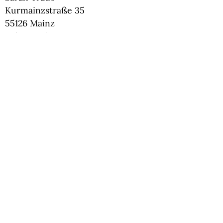
Kurmainzstraße 35
55126 Mainz
Tel.: 0176/23498214
E-Mail
Vorsitzende:
Dr. Ute Engelen
Astheimer Weg 51, 55130 Mainz
Tel. 01522/6946609
E-Mail
Stiftung
www.stiftung-stadtmuseum-mainz.de
Wir bedanken uns bei der Stadt Mainz für die