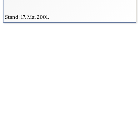
Stand: 17. Mai 2001.
Aktuelles
Veranstaltungskalender
Öffnungszeiten und Preise
Kooperationspartner
Sammlungsprofil
Unsere Geschichte
© Stadthistorisches Museum Mainz e.V. 2008-
2026 |
Impressum
|
E-Mail
| Mit Unterstützung von
regionalgeschichte.net